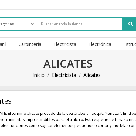
añil
Carpintería
Electricista
Electrónica
Estru
ALICATES
Inicio
Electricista
Alicates
ates
ATE. El término alicate procede de la voz árabe al-laqqat, "tenaza". En diver
herramientas imprescindibles para el trabajo. Esta especie de tenaza metá
iples funciones como sujetar elementos pequeños o cortar y modelar con