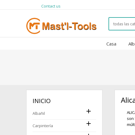
Contact us
Casa
Alb
Alic
INICIO

ALIC
Albañil
son 

múlt
Carpintería