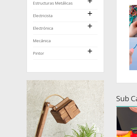

Estructuras Metálicas

Electricista

Electrónica
Mecánica

Pintor
Sub C