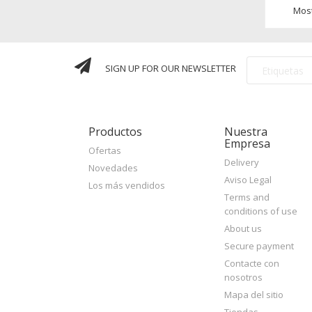
Most
SIGN UP FOR OUR NEWSLETTER
Productos
Nuestra
Empresa
Ofertas
Delivery
Novedades
Aviso Legal
Los más vendidos
stun
Terms and
devi
conditions of use
About us
Jack
Secure payment
Contacte con
nosotros
Mapa del sitio