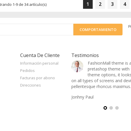
1
2
3
4
rando 1-9 de 34 artículo(s)
F
Cuenta De Cliente
Testimonios
Fashion Beauty theme is a
FashionMall theme is
Información personal
premium pretashop theme with
pretashop theme with f
Pedidos
flexible theme options, it looks
theme options, it look
Facturas por abono
ning on all types of screens and
on all types of screens and dev
Direcciones
ces pellentesque rhoncus maximus.
pellentesque rhoncus maximus.
Kady
Jonhny Paul