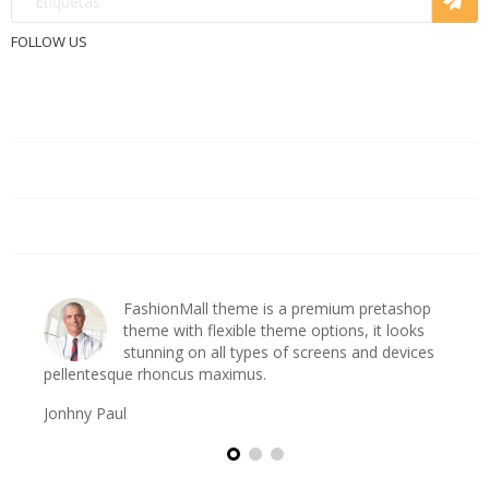
FOLLOW US
PRODUCTOS

NUESTRA EMPRESA

CUENTA DE CLIENTE

ashop
FashionMall theme is a premium pretashop
s
theme with flexible theme options, it looks
es
stunning on all types of screens and devices
pellentesque rhoncus maximus.
pe
Jonhny Paul
Pa