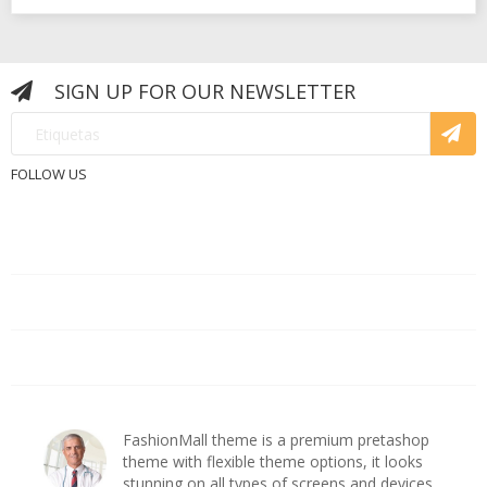
SIGN UP FOR OUR NEWSLETTER
FOLLOW US
PRODUCTOS

NUESTRA EMPRESA

CUENTA DE CLIENTE

ashop
FashionMall theme is a premium pretashop
s
theme with flexible theme options, it looks
es
stunning on all types of screens and devices