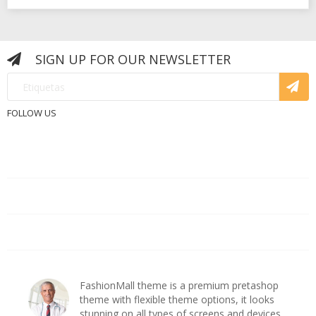
SIGN UP FOR OUR NEWSLETTER
FOLLOW US
PRODUCTOS

NUESTRA EMPRESA

CUENTA DE CLIENTE

ashop
FashionMall theme is a premium pretashop
s
theme with flexible theme options, it looks
es
stunning on all types of screens and devices