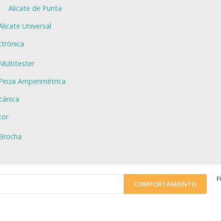
Alicate de Punta
Alicate Universal
ctrónica
Multitester
Pinza Amperimétrica
ánica
tor
Brocha
F