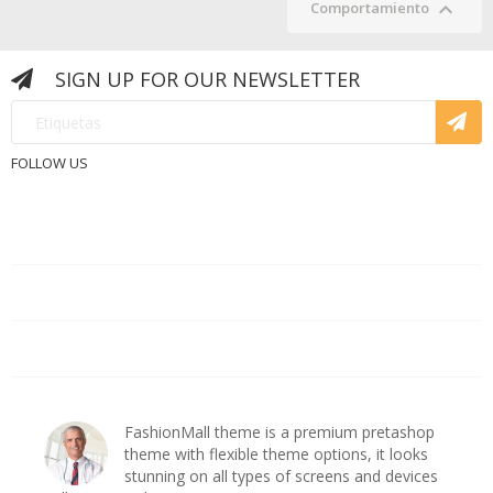

Comportamiento
SIGN UP FOR OUR NEWSLETTER
FOLLOW US
PRODUCTOS

NUESTRA EMPRESA

CUENTA DE CLIENTE

ashop
FashionMall theme is a premium pretashop
s
theme with flexible theme options, it looks
es
stunning on all types of screens and devices